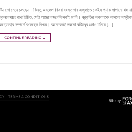
র রুটিন তো মেনে চলছেন। কিন্তু অবহেলা কিংবা ব্যস্ততার অজুহাতে ফেইস প্যাক লাগানো বাদ যা
ও স্কিনকেয়ারে রাখা উচিত, সেটা আমরা কমবেশি সবাই জানি। প্রকৃতির অবদানকে আসলে অস্বীক
ের ব্যবহার সম্পর্কে শুনেছেন নিশ্চয়। অনেকেরই হয়তো যষ্টিমধুর গুনাগুণ নিয়ে […]
CONTINUE READING
→
ICY
TERMS & CONDITIONS
Site by