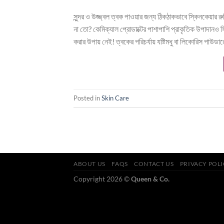
সুন্দর ও উজ্জ্বল ত্বক পাওয়ার জন্য ঠিকঠাকভাবে স্কিনকেয়া
না তো? কেমিক্যাল প্রোডাক্টের পাশাপাশি প্রাকৃতিক উপাদান
করার উপায় নেই! ত্বকের পরিচর্যায় যষ্টিমধু বা লিকোরিস পাউডার
Posted in
Skin Care
ABOUT US
FAQS
CONTACT US
PRIVACY POL
Copyright 2026 ©
Queen & Co.