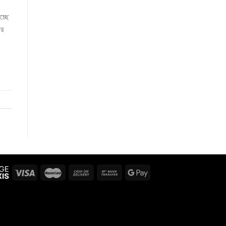
চ্ছে
ার