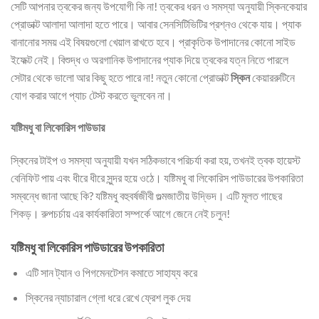
সেটি আপনার ত্বকের জন্য উপযোগী কি না! ত্বকের ধরন ও সমস্যা অনুযায়ী স্কিনকেয়ার
প্রোডাক্ট আলাদা আলাদা হতে পারে। আবার সেনসিটিভিটির প্রশ্নও থেকে যায়। প্যাক
বানানোর সময় এই বিষয়গুলো খেয়াল রাখতে হবে। প্রাকৃতিক উপাদানের কোনো সাইড
ইফেক্ট নেই। বিশুদ্ধ ও অরগানিক উপাদানের প্যাক দিয়ে ত্বকের যত্ন নিতে পারলে
সেটার থেকে ভালো আর কিছু হতে পারে না! নতুন কোনো প্রোডাক্ট
স্কিন
কেয়াররুটিনে
যোগ করার আগে প্যাচ টেস্ট করতে ভুলবেন না।
যষ্টিমধু বা লিকোরিস পাউডার
স্কিনের টাইপ ও সমস্যা অনুযায়ী যখন সঠিকভাবে পরিচর্যা করা হয়, তখনই ত্বক হায়েস্ট
বেনিফিট পায় এবং ধীরে ধীরে সুন্দর হয়ে ওঠে। যষ্টিমধু বা লিকোরিস পাউডারের উপকারিতা
সম্বন্ধে জানা আছে কি? যষ্টিমধু বহুবর্ষজীবী গুল্মজাতীয় উদ্ভিদ। এটি মূলত গাছের
শিকড়। রুপচর্চায় এর কার্যকারিতা সম্পর্কে আগে জেনে নেই চলুন!
যষ্টিমধু বা লিকোরিস পাউডারের উপকারিতা
এটি সান ট্যান ও পিগমেনটেশন কমাতে সাহায্য করে
স্কিনের ন্যাচারাল গ্লো ধরে রেখে ফ্রেশ লুক দেয়