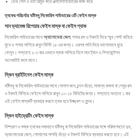
ডেড সেল ও ডার্ট রিমুভ করে এক্সফোলিয়েটরের কাজ করে
ত্বকের পরিচর্যায় যষ্টিমধু লিকোরিস পাউডারের ৩টি ফেইস মাস্ক
সান ড্যামেজ রিপেয়ার ফেইস মাস্ক বা ফেইস প্যাক
লিকোরিস পাউডারের সাথে
অ্যালোভেরা জেল
, শসার রস ও টকদই দিয়ে স্মুথ পেস্ট বানিয়ে
মুখে ও গলায় লাগিয়ে রাখুন মিনিট ১৫ এর জন্য। এরপর পানি দিয়ে ভালোভাবে ধুয়ে
ফেলুন। সপ্তাহে ২-৩ বার এভাবে প্যাক লাগিয়ে নিলে সান ট্যান ও পিগমেন্টেশন
অনেকটাই কমে যাবে।
স্কিন ব্রাইটনেস ফেইস মাস্ক
যষ্টিমধু বা লিকোরিস পাউডারের সাথে গোলাপ জল, চন্দন গুঁড়ো, সামান্য কমলা বা লেবুর রস
ও টকদই মিশিয়ে ফেইসে লাগিয়ে রাখুন ১০-১৫ মিনিটের জন্য। সপ্তাহে অন্তত ১ বার
এই ফেইস মাস্কটি ব্যবহার করলে ত্বক হবে উজ্জ্বল ও সুন্দর।
স্কিন হাইড্রেটিং ফেইস মাস্ক
নিষ্প্রাণ ও শুষ্ক ত্বকের সমাধানে যষ্টিমধু বা লিকোরিস পাউডারের সঙ্গে পরিমাণমতো দুধ,
অ্যালোভেরা জেল, গোলাপের পাপড়ি গুঁড়ো ও টকদই মিশিয়ে ব্যবহার করতে হবে। এই