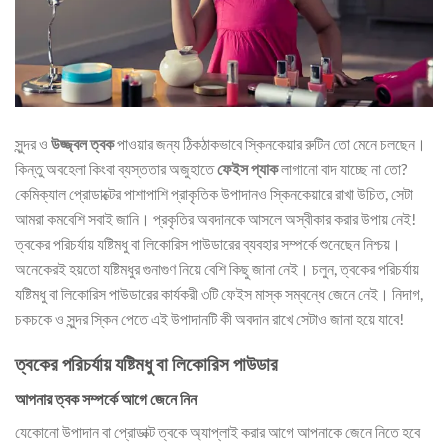
সুন্দর ও
উজ্জ্বল ত্বক
পাওয়ার জন্য ঠিকঠাকভাবে স্কিনকেয়ার রুটিন তো মেনে চলছেন।
কিন্তু অবহেলা কিংবা ব্যস্ততার অজুহাতে
ফেইস প্যাক
লাগানো বাদ যাচ্ছে না তো?
কেমিক্যাল প্রোডাক্টের পাশাপাশি প্রাকৃতিক উপাদানও স্কিনকেয়ারে রাখা উচিত, সেটা
আমরা কমবেশি সবাই জানি। প্রকৃতির অবদানকে আসলে অস্বীকার করার উপায় নেই!
ত্বকের পরিচর্যায় যষ্টিমধু বা লিকোরিস পাউডারের ব্যবহার সম্পর্কে শুনেছেন নিশ্চয়।
অনেকেরই হয়তো যষ্টিমধুর গুনাগুণ নিয়ে বেশি কিছু জানা নেই। চলুন, ত্বকের পরিচর্যায়
যষ্টিমধু বা লিকোরিস পাউডারের কার্যকরী ৩টি ফেইস মাস্ক সম্বন্ধে জেনে নেই। নিদাগ,
চকচকে ও সুন্দর স্কিন পেতে এই উপাদানটি কী অবদান রাখে সেটাও জানা হয়ে যাবে!
ত্বকের পরিচর্যায় যষ্টিমধু বা লিকোরিস পাউডার
আপনার ত্বক সম্পর্কে আগে জেনে নিন
যেকোনো উপাদান বা প্রোডাক্ট ত্বকে অ্যাপ্লাই করার আগে আপনাকে জেনে নিতে হবে