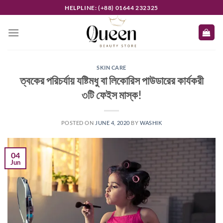
Skip
HELPLINE: (+88) 01644 232325
to
content
SKIN CARE
ত্বকের পরিচর্যায় যষ্টিমধু বা লিকোরিস পাউডারের কার্যকরী
৩টি ফেইস মাস্ক!
POSTED ON
JUNE 4, 2020
BY
WASHIK
04
Jun